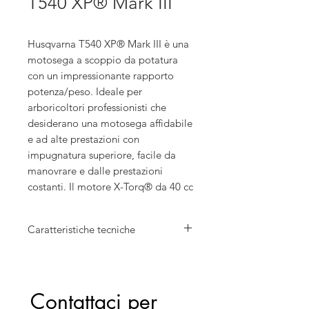
T540 XP® Mark III
Husqvarna T540 XP® Mark III è una
motosega a scoppio da potatura
con un impressionante rapporto
potenza/peso. Ideale per
arboricoltori professionisti che
desiderano una motosega affidabile
e ad alte prestazioni con
impugnatura superiore, facile da
manovrare e dalle prestazioni
costanti. Il motore X-Torq® da 40 cc
combinato con la catena SP21G
offre un'eccezionale capacità di
Caratteristiche tecniche
taglio con una rapida accelerazione
per un lavoro sicuro ed efficiente
Cilindrata: 39,1 cm³
sulle cime degli alberi. Vanta inoltre
Potenza: 1,9 kW
del nuovo sistema di carburazione
Lunghezza barra: 30 cm
Contattaci per 
elettronica AutoTune™ 3.0, che
Velocità catena alla max