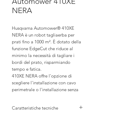
Automower 410XE
NERA
Husqvarna Automower® 410XE
NERA è un robot tagliaerba per
prati fino a 1000 m². È dotato della
funzione EdgeCut che riduce al
minimo la necessità di tagliare i
bordi del prato, risparmiando
tempo e fatica.
410XE NERA offre l'opzione di
scegliere l'installazione con cavo
perimetrale o l'installazione senza
cavo perimetrale grazie alla
tecnologia Husqvarna EPOS™.
Caratteristiche tecniche
Questa ti permette di sperimentare
una flessibilità completa grazie ai
Area di lavoro: 1000 m² - taglio
confini virtuali, abilitati dalla
random / 1500m² - taglio
tecnologia satellitare con una
sistematico