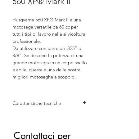
560 XP® Mark II
Husqvarna 560 XP® Mark II è una
motosega versatile da 60 cc per
tutti i tipi di lavoro nella silvicoltura
professionale.
Da utilizzare con barre da .325” o
3/8”. Se desideri la potenza di una
grande motosega in un corpo snello
e agile, questa è una delle nostre
migliori motoseghe a scoppio.
Dotata di AutoTune 3.0 con
tecnologia Simple Start, questa
Caratteristiche tecniche
macchina si avvia sempre
facilmente e funziona in modo
Cilindrata: 59,8 cm³
ottimale in tutte le condizioni.
Potenza: 3,5 kW
Il motore X-Torq® da 60 cc
Lunghezza barra: 45 cm
Contattaci per 
semplifica l'abbattimento, la
Velocità catena alla max