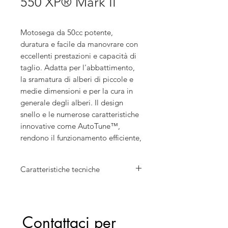
550 XP® Mark II
Motosega da 50cc potente,
duratura e facile da manovrare con
eccellenti prestazioni e capacità di
taglio. Adatta per l'abbattimento,
la sramatura di alberi di piccole e
medie dimensioni e per la cura in
generale degli alberi. Il design
snello e le numerose caratteristiche
innovative come AutoTune™,
rendono il funzionamento efficiente,
affidabile e confortevole.
Caratteristiche tecniche
Cilindrata: 50,1 cm³
Potenza: 3 kW
Lunghezza barra: 40 cm
Contattaci per 
Velocità catena alla max