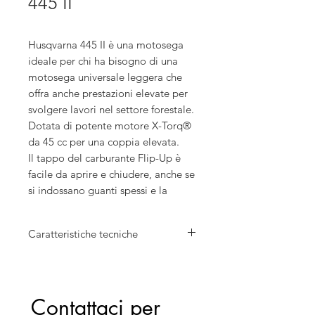
445 II
Husqvarna 445 II è una motosega
ideale per chi ha bisogno di una
motosega universale leggera che
offra anche prestazioni elevate per
svolgere lavori nel settore forestale.
Dotata di potente motore X-Torq®
da 45 cc per una coppia elevata.
Il tappo del carburante Flip-Up è
facile da aprire e chiudere, anche se
si indossano guanti spessi e la
tecnologia LowVib® garantisce un
uso confortevole, filtrando le
Caratteristiche tecniche
vibrazioni.
Cilindrata: 45,7 cm³
Potenza: 2,1 kW
Lunghezza barra: 38 cm
Contattaci per 
Velocità catena alla max