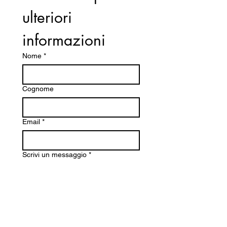
potenza: 17,3 m/s
ulteriori 
Peso (gruppo di taglio escl.):
4,9 kg
informazioni
Alimentazione: Miscela 2%
Nome
*
Cognome
Email
*
Scrivi un messaggio
*
Inoltra richiesta