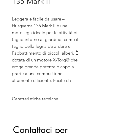
135 Mark II
Leggera e facile da usare –
Husqvarna 135 Mark II è una
motosega ideale per le attività di
taglio intorno al giardino, come il
taglio della legna da ardere e
l'abbattimento di piccoli alberi. È
dotata di un motore X-Torq® che
eroga grande potenza e coppia
grazie a una combustione
altamente efficiente. Facile da
avviare e dotata di ammortizzatori
antivibrazione per non sforzare
Caratteristiche tecniche
eccessivamente braccia e mani.
Freno della catena inerziale per una
Cilindrata: 38 cm³
maggiore sicurezza e catena
Potenza: 1,6 kW
facilmente regolabile utilizzando il
Lunghezza barra: 35 cm
Contattaci per 
tendicatena montato sul lato.
Velocità catena alla max