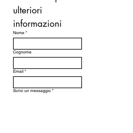
potenza: 16,8 m/s
ulteriori 
Peso (gruppo di taglio escl.):
4,68 kg
informazioni
Alimentazione: Miscela 2%
Nome
*
Cognome
Email
*
Scrivi un messaggio
*
Inoltra richiesta