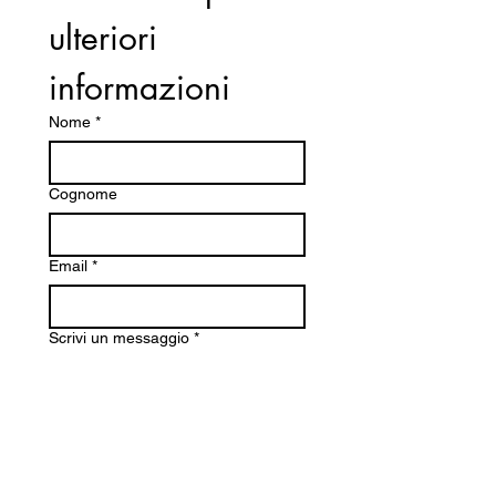
Peso: 4,26 kg
ulteriori 
Alimentazione: Miscela 2%
informazioni
Nome
*
Cognome
Email
*
Scrivi un messaggio
*
Inoltra richiesta