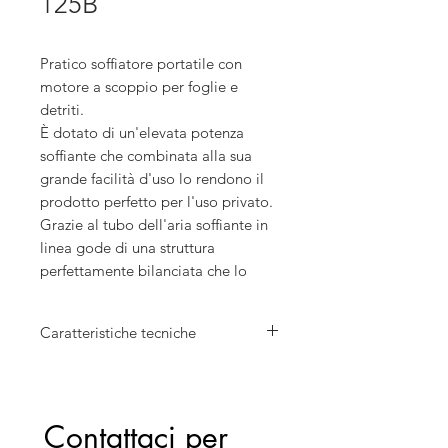
125B
Pratico soffiatore portatile con
motore a scoppio per foglie e
detriti.
È dotato di un'elevata potenza
soffiante che combinata alla sua
grande facilità d'uso lo rendono il
prodotto perfetto per l'uso privato.
Grazie al tubo dell'aria soffiante in
linea gode di una struttura
perfettamente bilanciata che lo
rende facile da manovrare
Caratteristiche tecniche
Cilindrata: 28 cm³
Potenza: 0,8 kW
Forza di soffiaggio: 12,5 N
Contattaci per 
Flusso d'aria nel tubo: 12 m³/s