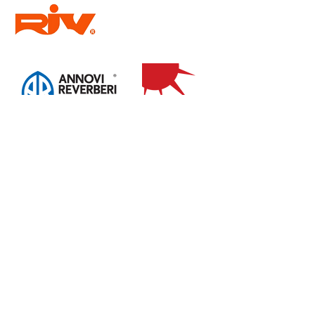
I nostri
lavori
Contatti