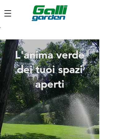
Chiamaci ora: +39 049 597 0733
L'anima verde
dei tuoi spazi
aperti